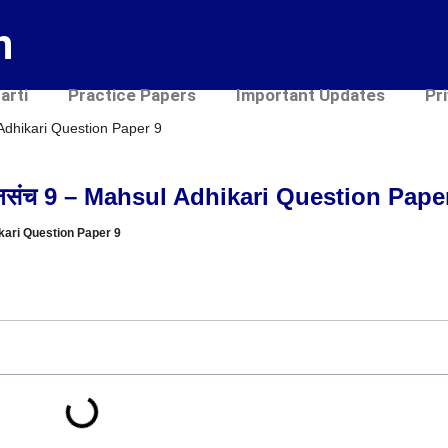
n
arti
Practice Papers
Important Updates
Pr
l Adhikari Question Paper 9
्रश्नसंच 9 – Mahsul Adhikari Question Pape
hikari Question Paper 9