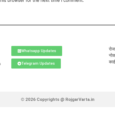
his browser for the next time I comment.
रोज
Whatsapp Updates
नोकर
काह
s
Telegram Updates
© 2026 Copyrights @ RojgarVarta.in