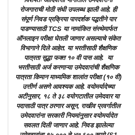
रोजगाराची मोठी संधी उपलब्ध झाली आहे. ही
संपूर्ण निवड प्रक्रिया पारदर्शक पद्धतीने पार
पाडण्यासाठी TCS या नामांकित संस्थेमार्फत
ऑनलाइन परीक्षा घेतली जाणार असल्याचे संकेत
विभागाने दिले आहेत. या भरतीसाठी शैक्षणिक
पात्रता सुद्धा फक्त १० वी पास आहे. या
भरतीसाठी अर्ज करणाऱ्या उमेदवारांची शैक्षणिक
पात्रता किमान माध्यमिक शालांत परीक्षा (१० वी)
उत्तीर्ण असणे आवश्यक आहे. वयोमर्यादेच्या
अटीनुसार, १८ ते ३८ वयोगटातील उमेदवार या
पदासाठी पात्र ठरणार असून, राखीव प्रवर्गातील
उमेदवारांना सरकारी नियमांनुसार वयोमर्यादेत
सवलत दिली जाणार आहे. निवड झालेल्या
उमेदवारांना १५,००० ते ४७,६०० रुपये (S1