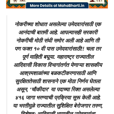
नोकरीच्या शोधात असलेल्या उमेदवारांसाठी एक
आनंदाची बातमी आहे. आपल्यासही सरकारी
नोकरीची मोठी संधी समोर अली आहे आणि ती
पण फक्त १० वी पास उमेदवारांसाठी!! चला तर
पूर्ण माहिती बघूया. महाराष्ट्र राज्यातील
आदिवासी विकास विभागांतर्गत येणाऱ्या शासकीय
आश्रमशाळांच्या बळकटीकरणासाठी आणि
सुरक्षिततेसाठी शासनाने एक मोठा निर्णय घेतला
असून, ‘चौकीदार’ या पदाच्या रिक्त असलेल्या
४१६ जागा भरण्याची प्रक्रिया सुरू केली आहे.
या भरतीमुळे राज्यातील सुशिक्षित बेरोजगार तरुण,
विशेषतः आदिवासी भागातील उमेदवारांना