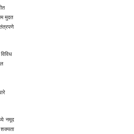
धीत
िम मुदत
तंत्रपणे
ा विविध
ील
ारे
्ये नमूद
 शक्यता