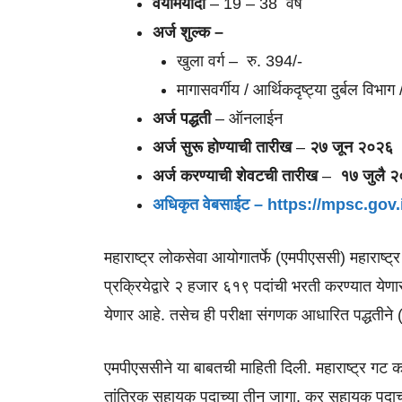
वयोमर्यादा
– 19 – 38 वर्षे
अर्ज शुल्क –
खुला वर्ग – रु. 394/-
मागासवर्गीय / आर्थिकदृष्ट्या दुर्बल विभ
अर्ज पद्धती
– ऑनलाईन
अर्ज सुरू होण्याची तारीख
–
२७ जून २०२६
अर्ज करण्याची शेवटची तारीख
–
१७ जुलै 
अधिकृत वेबसाईट – https://mpsc.gov.
महाराष्ट्र लोकसेवा आयोगातर्फे (एमपीएससी) महाराष्ट्र
प्रक्रियेद्वारे २ हजार ६१९ पदांची भरती करण्यात य
येणार आहे. तसेच ही परीक्षा संगणक आधारित पद्धतीन
एमपीएससीने या बाबतची माहिती दिली. महाराष्ट्र गट क से
तांत्रिक सहायक पदाच्या तीन जागा, कर सहायक पदाच