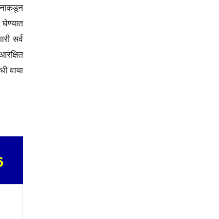
ासनाकडून
 घेण्यात
ारी सर्व
 आरक्षित
ंधी वाया
6