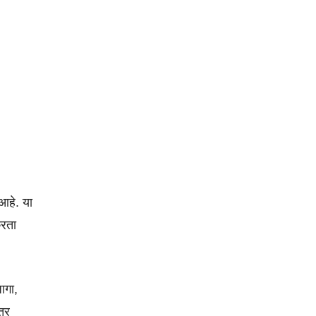
 आहे. या
करता
ागा,
तर