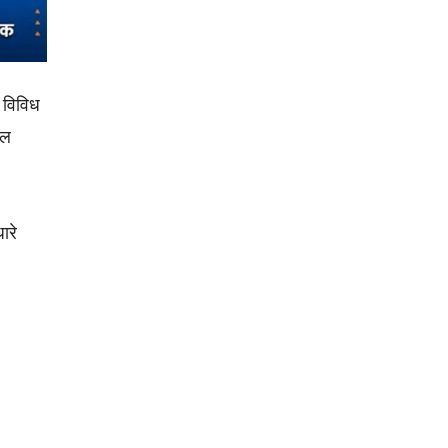
ा विविध
ील
ारे