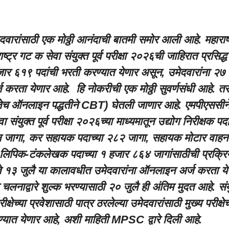
वारांसाठी एक मोठ्ठी आनंदाची बातमी समोर आली आहे. महाराष्
र गट क सेवा संयुक्त पूर्व परीक्षा २०२६ची जाहिरात प्रसिद्ध
हजार ६१९ पदांची भरती करण्यात येणार असून, उमेदवारांना २७
करता येणार आहे. हि नोकरीची एक मोठ्ठी सुवर्णसंधी आहे. त
हणजेच ऑनलाइन पद्धतीने CBT) घेतली जाणार आहे. एमपीएससीने
संयुक्त पूर्व परीक्षा २०२६च्या माध्यमातून उद्योग निरीक्षक पदा
ीन जागा, कर सहायक पदाच्या २८२ जागा, सहायक मोटार वाहन
 लिपिक-टंकलेखक पदाच्या १ हजार ८६४ जागांसाठीची प्रक्रि
 ते १३ जुलै या कालावधीत उमेदवारांना ऑनलाइन अर्ज करता ये
चलनाद्वारे शुल्क भरण्यासाठी २० जुलै ही अंतिम मुदत आहे. संय
रीक्षेच्या प्रवेशासाठी पात्र ठरलेल्या उमेदवारांसाठी मुख्य परीक्षे
करण्यात येणार आहे, अशी माहिती MPSC द्वारे दिली आहे.