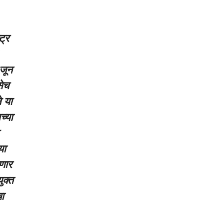
ट्र
 जून
सेच
 या
च्या
या
णार
ुक्त
चा